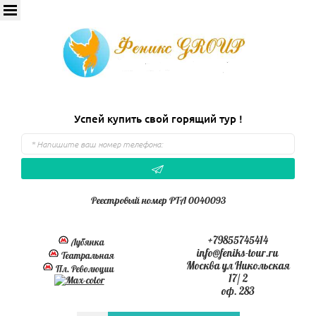
Успей купить свой горящий тур !
Реестровый номер РТА 0040093
+79855745414
Лубянка
info@feniks-tour.ru
Театральная
Москва ул Никольская
Пл. Революции
17/ 2
оф. 283